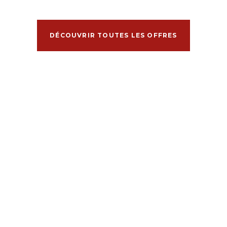
DÉCOUVRIR TOUTES LES OFFRES
Suivez-nous
@braunbaerhotel_wengen