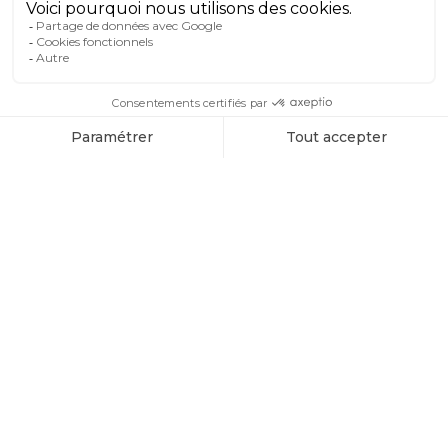
piéton, juste en face du téléphérique
Männlichen-Bahn.
Sa situation centrale vous garantit une vue
imprenable sur la Jungfrau.
Que ce soit en été ou en hiver, vous êtes
assuré d’y passer des vacances inoubliables :
randonnées, ski alpin, snowboard, excursions
au Jungfraujoch ou farniente à la piscine du
Braunbär Hotel & Spa, les options ne
manquent pas.
NOS SERVICES & ÉQUIPEMENTS