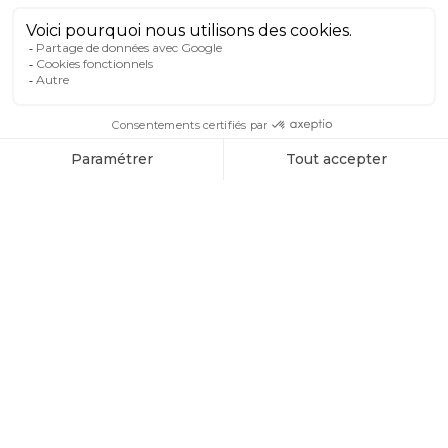
majestueuses Alpes suisses, offre un
cadre pittoresque tout au long de
l'année. Quelle que soit la saison, cette
destination montagnarde séduit les
voyageurs en quête d'aventures, de
détente et de paysages à couper le
souffle. Parmi les nombreux
établissements, le Braunbär Hotel &
Spa émerge comme une perle rare,
offrant une expérience inégalée qui
transcende les saisons.
Hébergement
d'exception au
centre de