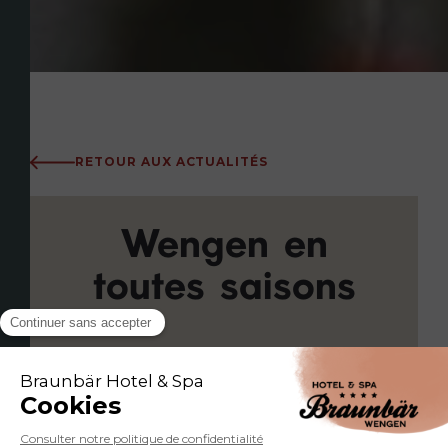
RETOUR AUX ACTUALITÉS
Wengen en
toutes saisons
Pourquoi choisir le Braunbär Hotel &
Spa pour vos prochaines vacances ?
Wengen, ce joyau niché au cœur des