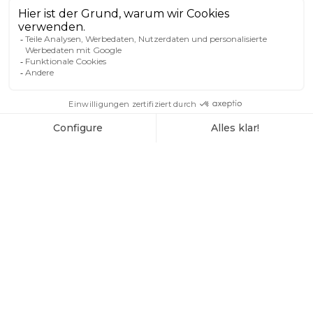
Atmosphäre und seine herrliche
Panoramalage. Es liegt im Zentrum von
Wengen, einem autofreien Dorf, direkt
gegenüber der Männlichen-Bahn.
Die zentrale Lage garantiert Ihnen einen
atemberaubenden Blick auf die Jungfrau.
Ob Sommer oder Winter, ein unvergesslicher
Urlaub ist Ihnen garantiert: Wanderungen,
Skifahren, Snowboarden, Ausflüge zum
Jungfraujoch oder Entspannung am Pool des
Braunbär Hotel & Spa – die Möglichkeiten
sind vielfältig.