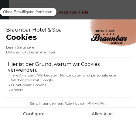
NACHRICHTEN
AKTUELLE
NEUIGKEITEN
vom Braunbär Hotel
& Spa
RESTAURANT UND
BAR IM BRAUNBÄR
HOTEL & SPA: EIN
KULINARISCHES