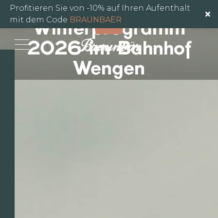
Das
Profitieren Sie von -10% auf Ihren Aufenthalt
mit dem Code
BRAUNBAER
Winterprogramm
2026 im Bahnhof
Wengen