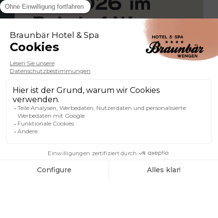
2026 im
Bahnhof Wengen
Wengen liegt oberhalb des
Lauterbrunnentals und entfaltet
seinen ganzen alpinen Charme
zwischen Schweizer Eleganz und
authentischer Bergwelt. Umgeben
von mythischen Gipfeln verführt das
Resort sowohl Schneesportler als
auch Reisende auf der Suche nach
herrlichen Panoramen und einer
beruhigenden Atmosphäre.
In diesem Winter lädt Wengen Sie ein,
die Alpensaison in ihrer ganzen
Pracht mit einem reichhaltigen und