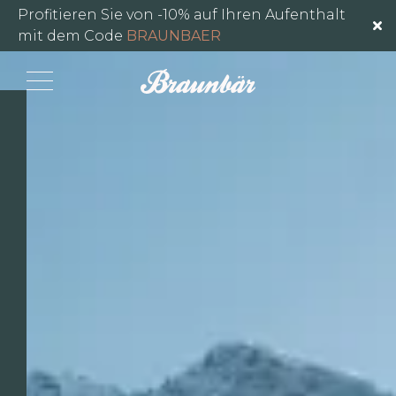
Destination Wengen
Profitieren Sie von -10% auf Ihren Aufenthalt
mit dem Code
BRAUNBAER