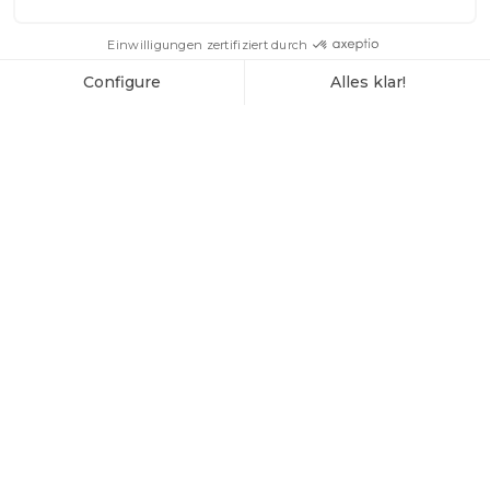
ENTDECKEN SIE
WENGEN IM WINTER:
SKIFAHREN UND MEHR
WENGEN IM SOMMER:
DIE BESTEN
OUTDOOR-
AKTIVITÄTEN