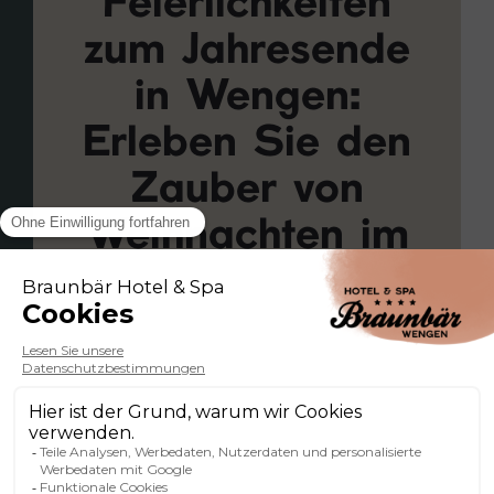
Feierlichkeiten
zum Jahresende
in Wengen:
Erleben Sie den
Zauber von
Weihnachten im
Herzen der
Schweizer Alpen
Wengen liegt im Herzen der Berner
Alpen und verwandelt sich jeden
Winter in eine wahre Oase der Magie.
Umgeben von den mythischen