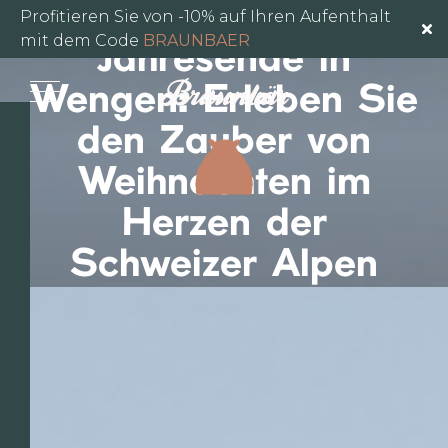
Feierlichkeiten zum
Profitieren Sie von -10% auf Ihren Aufenthalt
mit dem Code
BRAUNBAER
Jahresende in
Wengen: Erleben Sie
den Zauber von
Weihnachten im
Herzen der
Schweizer Alpen